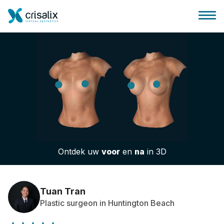
Huis chirurg
3D business platform
Ontdek uw
voor
en
na
in 3D
Pakketten
Patiëntrecensies
Tuan Tran
Plastic surgeon in Huntington Beach