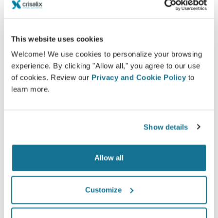
Tevreden
100% van de vrouwen zeiden tevreden of zeer
tevreden te zijn met hun ingreep na eerst vooraf
This website uses cookies
de Crisalix 3D simulatie te hebben gezien.*
Welcome! We use cookies to personalize your browsing
experience. By clicking "Allow all," you agree to our use
of cookies. Review our
Privacy and Cookie Policy
to
*Een online onderzoek gevoerd onder patiënten die een
learn more.
borstvergroting in Zwitserland hadden ondergaan tussen mei
2010 en september 2011.
Show details
Allow all
Customize