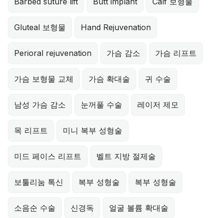
Barbed suture lift
Butt implant
Calf 보형물
Gluteal 보형물
Hand Rejuvenation
Perioral rejuvenation
가슴 감소
가슴 리프트
가슴 보형물 교체
가슴 확대술
귀 수술
남성 가슴 감소
눈꺼풀 수술
레이저 제모
목 리프트
미니 복부 성형술
미드 페이스 리프트
벨트 지방 절제술
보툴리눔 톡신
복부 성형술
복부 성형술
소음순 수술
신경독
얼굴 볼륨 확대술