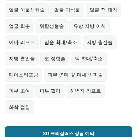
얼굴 이물성형술
얼굴 이식물
얼굴 점 제거
얼굴 회춘
위팔성형술
유방 지방 이식
이마 리프트
입술 확대/축소
지방 충전술
지방 흡입술
코 성형술
턱 확대/축소
페이스리프팅
피부 연마 및 미세 박피술
피부 조여
피부 필러
허벅지 리프트
화학 껍질
3D 크리살릭스 상담 예약