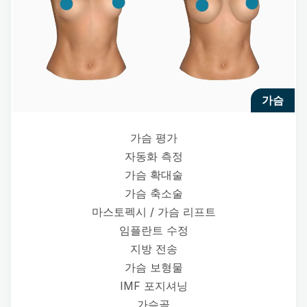
가슴
가슴 평가
자동화 측정
가슴 확대술
가슴 축소술
마스토펙시 / 가슴 리프트
임플란트 수정
지방 전송
가슴 보형물
IMF 포지셔닝
가슴골