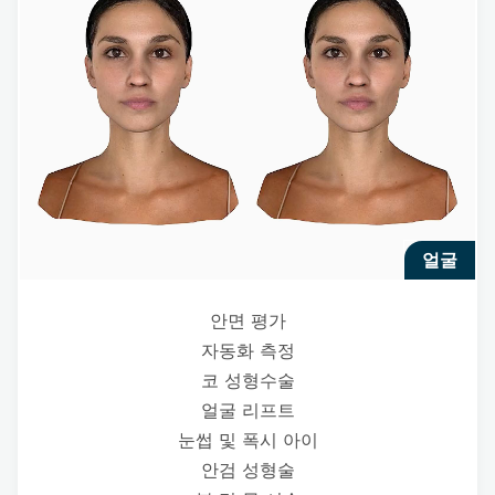
얼굴
안면 평가
자동화 측정
코 성형수술
얼굴 리프트
눈썹 및 폭시 아이
안검 성형술