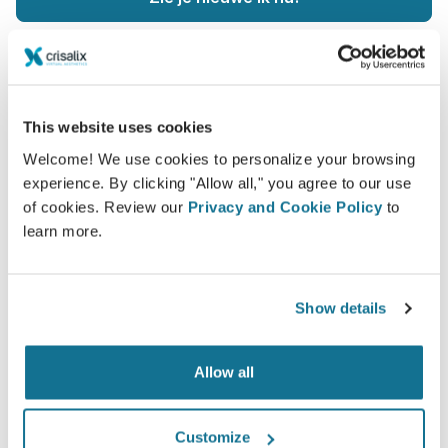
This website uses cookies
Veilig en zeker
Welcome! We use cookies to personalize your browsing
Crisalix beschermt uw privacy ten alle tijden.
experience. By clicking "Allow all," you agree to our use
of cookies. Review our
Privacy and Cookie Policy
to
Onze servers zijn volledig versleuteld, uw
learn more.
informatie is beveiligd en prive.
Show details
High-Tech
Allow all
De eerste online 3D simulatie voor plastische
chirurgie en esthetische procedures, reeds
Customize