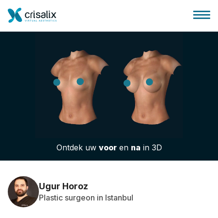
Huis chirurg
3D business platform
Ontdek uw
voor
en
na
in 3D
Pakketten
Patiëntrecensies
Ugur Horoz
Plastic surgeon in Istanbul