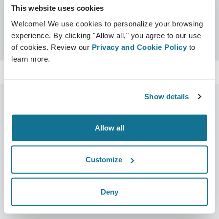
This website uses cookies
Certificaten
Welcome! We use cookies to personalize your browsing
Crisalix-gecertificeerd
Zoeken
experience. By clicking "Allow all," you agree to our use
of cookies. Review our
Privacy and Cookie Policy
to
learn more.
Show details
Allow all
Bedrijf
Chirurgen
Over ons
Terug naar Chirurgen
Customize
Banen
3D business manager
Nieuws
Pakketten voor chirurgen
Deny
Publicaties
Patiëntrecensies