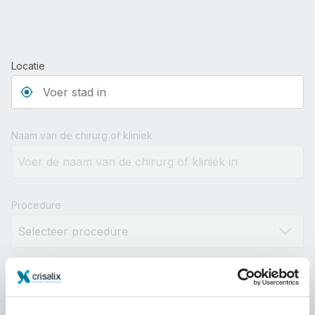
Locatie
Type 3 or more characters for results.
Naam van de chirurg of kliniek
Procedure
Afstand
10km
100km
500km