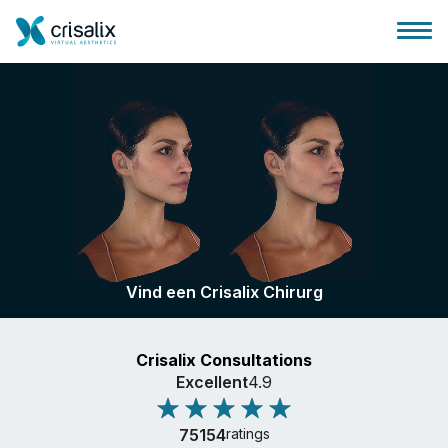
Huis chirurg
3D business platform
Vind een Crisalix Chirurg
Pakketten
Crisalix Consultations
Patiëntrecensies
Excellent
4.9
75154
ratings