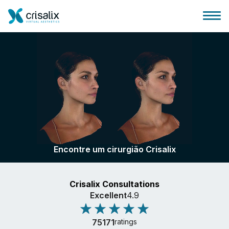
Página inicial para cirurgiões
Plataforma 3D de business
Encontre um cirurgião Crisalix
Planos
Crisalix Consultations
Avaliações dos pacientes
Excellent
4.9
75171
ratings