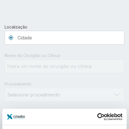
Localização
Type 3 or more characters for results.
Nome do Cirurgião ou Clínica
Procedimento
Distância
10km
100km
500km