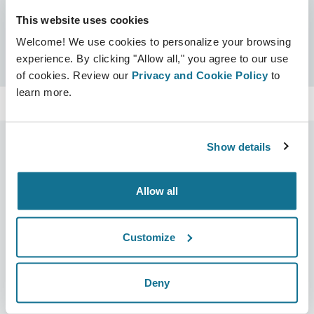
This website uses cookies
Certificados
Welcome! We use cookies to personalize your browsing
Certificado Crisalix
Busca
experience. By clicking "Allow all," you agree to our use
of cookies. Review our
Privacy and Cookie Policy
to
learn more.
Show details
Empresa
Cirurgiões
Allow all
Sobre nós
Início para cirurgiões
Carreiras
Gestor de negócios 3D
Customize
Notícias
Planos do cirurgião/da
cirurgiã
Deny
Publicações
Avaliações dos pacientes