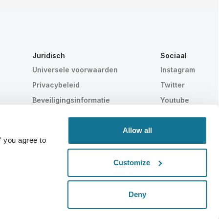
Juridisch
Sociaal
Universele voorwaarden
Instagram
Privacybeleid
Twitter
Beveiligingsinformatie
Youtube
HIPAA
Cookie instellingen
Allow all
" you agree to
Customize
Statistisch bewezen
ZWITSERSE MAKELIJ
Deny