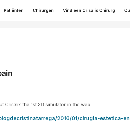
Patiënten
Chirurgen
Vind een Crisalix Chirurg
Cu
pain
t Crisalix the 1st 3D simulator in the web
lblogdecristinatarrega/2016/01/cirugia-estetica-e