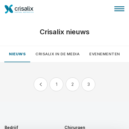
Crisalix nieuws
NIEUWS
CRISALIX IN DE MEDIA
EVENEMENTEN
Huis chirurg
3D business platform
1
2
3
Pakketten
Patiëntrecensies
Bedrijf
Chirurgen