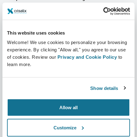
Over ons
Terug naar Chirurgen
Banen
3D business manager
This website uses cookies
Nieuws
Pakketten voor chirurgen
Welcome! We use cookies to personalize your browsing
Publicaties
Patiëntrecensies
experience. By clicking "Allow all," you agree to our use
of cookies. Review our
Privacy and Cookie Policy
to
Evenementen
Customer Stories
learn more.
Resources
Show details
Patiënten
Support
Terug naar patiënten
Contacteer ons
Allow all
Vind een Crisalix Chirurg
Kennisbank
Customize
Gemeenschap