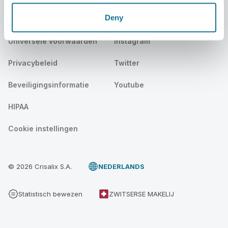
Deny
Juridisch
Sociaal
Universele voorwaarden
Instagram
Privacybeleid
Twitter
Beveiligingsinformatie
Youtube
HIPAA
Cookie instellingen
© 2026 Crisalix S.A.
NEDERLANDS
Statistisch bewezen
ZWITSERSE MAKELIJ