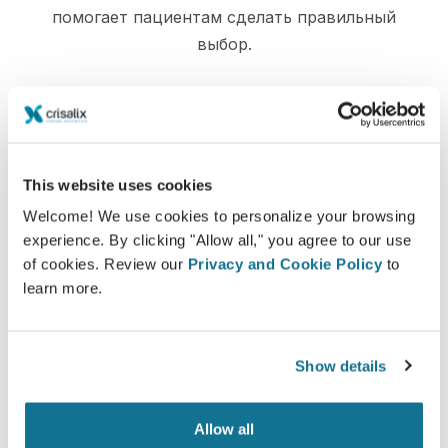
помогает пациентам сделать правильный
выбор.
Довольны
This website uses cookies
100% женщин сказали, что они были
Welcome! We use cookies to personalize your browsing
удовлетворены или очень удовлетворены
experience. By clicking "Allow all," you agree to our use
своей операцией после того, как увидели
of cookies. Review our
Privacy and Cookie Policy
to
Crisalix 3D-моделирование до нее*
learn more.
*Онлайн-опрос проводился в Швейцарии среди
Show details
пациенток, сделавших операцию по увеличению груди в
период с мая 2010 года до сентября 2011 года.
Allow all