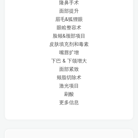
隆鼻手术
面部提升
眉毛&狐狸眼
眼睑整容术
脸颊&颈部项目
皮肤填充剂和毒素
嘴唇扩增
下巴 & 下颌增大
面部紧致
颊脂切除术
激光项目
刷酸
更多信息