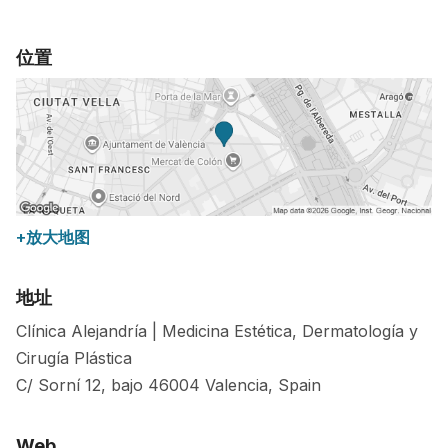
位置
+放大地图
地址
Clínica Alejandría | Medicina Estética, Dermatología y
Cirugía Plástica
C/ Sorní 12, bajo
46004
Valencia
,
Spain
Web