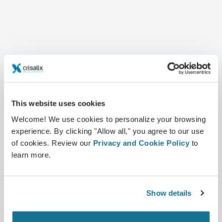
Компания
Хирурги
О нас
Главная для специалистов
This website uses cookies
Welcome! We use cookies to personalize your browsing
Вакансии
Бизнес решения
experience. By clicking "Allow all," you agree to our use
of cookies. Review our
Privacy and Cookie Policy
to
Новости
Планы для хирурга
learn more.
Публикации
Отзывы пациентов
События
Customer Stories
Show details
Resources