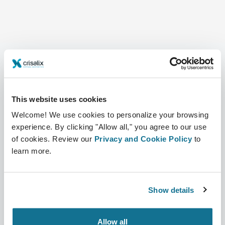
회사
성형외과의사
This website uses cookies
회사 소개
성형외과의사 홈
Welcome! We use cookies to personalize your browsing
커리어
3D 비즈니스 관리자
experience. By clicking "Allow all," you agree to our use
of cookies. Review our
Privacy and Cookie Policy
to
뉴스
성형외과의사 플랜
learn more.
간행물
환자 후기
행사
Customer Stories
Show details
Resources
Allow all