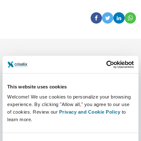
This website uses cookies
Welcome! We use cookies to personalize your browsing
Компания
Хирурги
experience. By clicking "Allow all," you agree to our use
О нас
Главная для специалистов
of cookies. Review our
Privacy and Cookie Policy
to
learn more.
Вакансии
Бизнес решения
Новости
Планы для хирурга