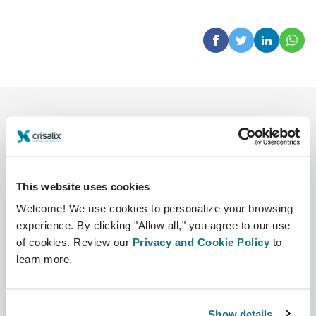
This website uses cookies
Welcome! We use cookies to personalize your browsing
公司
外科医生
experience. By clicking "Allow all," you agree to our use
关于我们
外科医生之家
of cookies. Review our
Privacy and Cookie Policy
to
learn more.
职业
3D业务经理
新闻
外科医生套餐
Show details