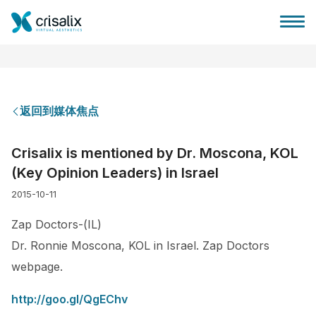
返回到媒体焦点
外科医生之家
Crisalix is mentioned by Dr. Moscona, KOL
(Key Opinion Leaders) in Israel
3D商务平台
2015-10-11
套餐
Zap Doctors-(IL)
Dr. Ronnie Moscona, KOL in Israel. Zap Doctors
客户评价
webpage.
http://goo.gl/QgEChv