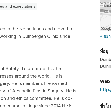
hes and expectations
ined in the Netherlands and moved to
 working in Duinbergen Clinic since
+ ขยา
ที่อยู่
Duinb
Duinb
nt Safety. To promote this, he
gresses around the world. He is
Web
Surgery. He is member of renowned
http
ety of Aesthetic Plastic Surgery. He is
tion and ethics committee. He is co-
ion course in Liege since 2014 He is
ชั่วโ