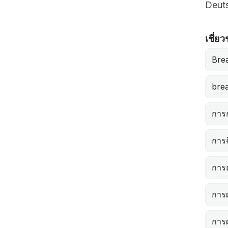
Deuts
เชี่ย
Bre
brea
การ
การ
การ
การผ
การผ