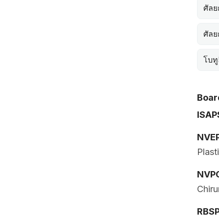
ศัล
ศัล
โบทู
Board
ISAP
NVE
Plast
NVP
Chiru
RBS