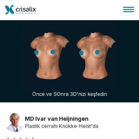
Cerrah ana sayfası
3D İş Platformu
Önce ve SOnra 3D'nizi keşfedin
Planlar
Hasta incelemeleri
MD Ivar van Heijningen
Plastik cerrahı Knokke-Heist'da