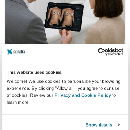
Tipik bir 3D konsültasyon nedir?
This website uses cookies
Bir sonraki randevunuz sırasında
MD Ivar van
Welcome! We use cookies to personalize your browsing
Heijningen
'dan değerli tavsiyeler alırken "yeni sizi"
experience. By clicking "Allow all," you agree to our use
of cookies. Review our
Privacy and Cookie Policy
to
keşfedebileceksiniz.
learn more.
3D meme konsültasyon
Show details
Yeni sizi şimdi görün!