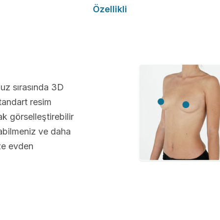
Özellikli
nuz sırasında 3D
andart resim
 görselleştirebilir
abilmeniz ve daha
üze evden