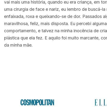
vai mais uma história, quando eu era criança, em to
uma cirurgia de face e nariz, eu lembro de buscá-la
enfaixada, roxa e queixando-se de dor. Passados alg
maravilhosa, feliz, mais disposta. Eu percebi algum
comportamento, e talvez na minha inocência de crian
plástica que ela fez. E aquilo foi muito marcante, c
da minha mãe.