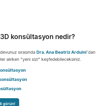
r 3D konsültasyon nedir?
andevunuz sırasında
Dra. Ana Beatriz Arduini
'dan
ler alırken "yeni sizi" keşfedebileceksiniz.
konsültasyon
onsültasyon
nsültasyon
di görün!