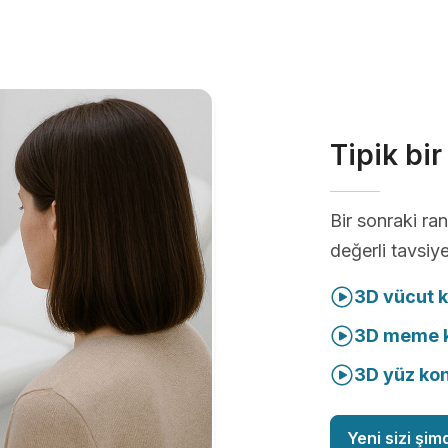
Tipik bi
Bir sonraki r
değerli tavsiye
3D vücut 
3D meme k
3D yüz ko
Yeni sizi şim