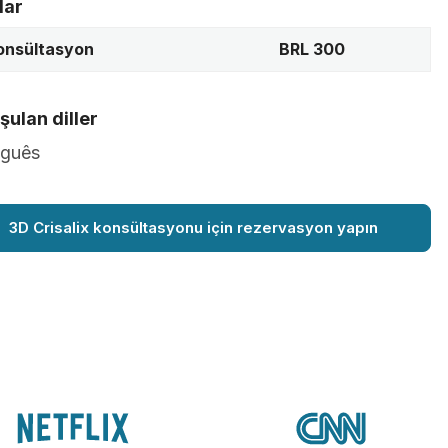
lar
konsültasyon
BRL 300
ulan diller
uguês
3D Crisalix konsültasyonu için rezervasyon yapın