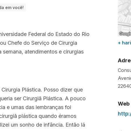
ada em você!
iversidade Federal do Estado do Rio
ou Chefe do Serviço de Cirurgia
+ hari
da semana, atendimentos e cirurgias
Adre
Consu
Aveni
2264
Cirurgia Plástica. Posso dizer que
ueria ser Cirurgiã Plástica. A pouco
Web
ia e umas das lembranças foi
http
cirurgiã plástica quando éramos
lizei um sonho de infância. Então lá