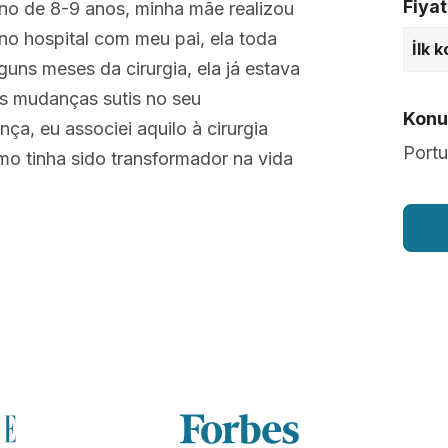
Fiyat
rno de 8-9 anos, minha mãe realizou
 no hospital com meu pai, ela toda
İlk 
uns meses da cirurgia, ela já estava
as mudanças sutis no seu
Konuş
ça, eu associei aquilo à cirurgia
Port
omo tinha sido transformador na vida