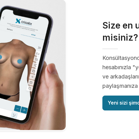
Size en 
misiniz?
Konsültasyon
hesabınızla "ye
ve arkadaşların
paylaşmanıza o
Yeni sizi şim