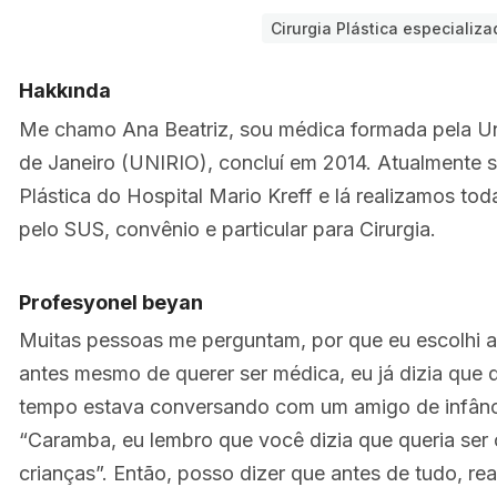
Cirurgia Plástica especializ
Hakkında
Me chamo Ana Beatriz, sou médica formada pela Un
de Janeiro (UNIRIO), concluí em 2014. Atualmente s
Plástica do Hospital Mario Kreff e lá realizamos to
pelo SUS, convênio e particular para Cirurgia.
Profesyonel beyan
Muitas pessoas me perguntam, por que eu escolhi a 
antes mesmo de querer ser médica, eu já dizia que q
tempo estava conversando com um amigo de infânc
“Caramba, eu lembro que você dizia que queria ser 
crianças”. Então, posso dizer que antes de tudo, rea