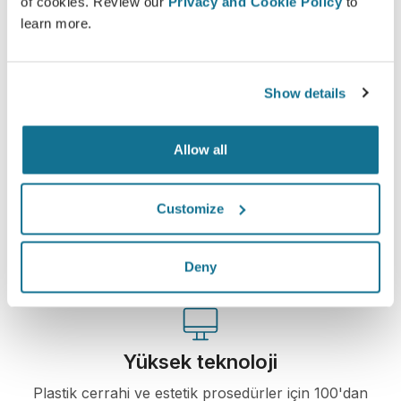
of cookies. Review our
Privacy and Cookie Policy
to
learn more.
Yeni sizi şimdi görün!
Show details
Allow all
Kolay ve güvenli
Crisalix, gizliliğinizi her zaman korumaya
Customize
kararlıdır. Sunucularımız tamamen şifrelenmiştir:
bilgileriniz güvenli ve gizli kalır.
Deny
Yüksek teknoloji
Plastik cerrahi ve estetik prosedürler için 100'dan