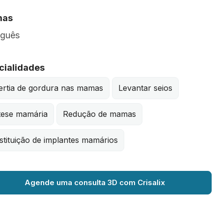
mas
uguês
cialidades
ertia de gordura nas mamas
Levantar seios
tese mamária
Redução de mamas
tituição de implantes mamários
Agende uma consulta 3D com Crisalix