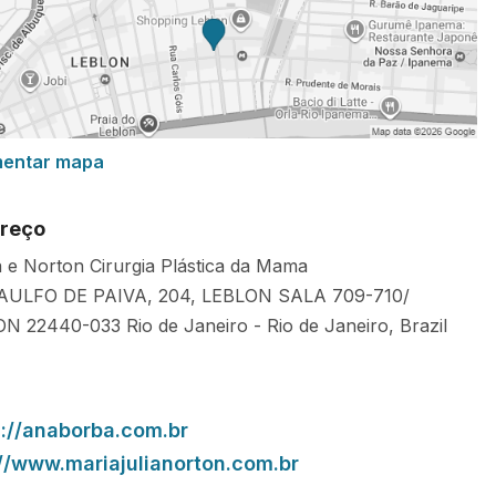
mentar mapa
reço
 e Norton Cirurgia Plástica da Mama
TAULFO DE PAIVA, 204, LEBLON SALA 709-710/
ON
22440-033
Rio de Janeiro
-
Rio de Janeiro
,
Brazil
s://anaborba.com.br
://www.mariajulianorton.com.br