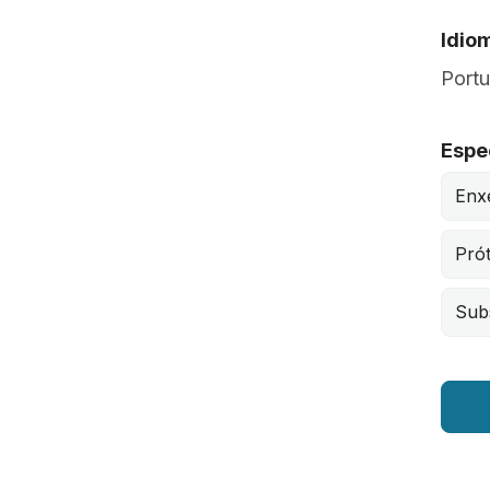
Idio
Port
Espe
Enx
Pró
Subs