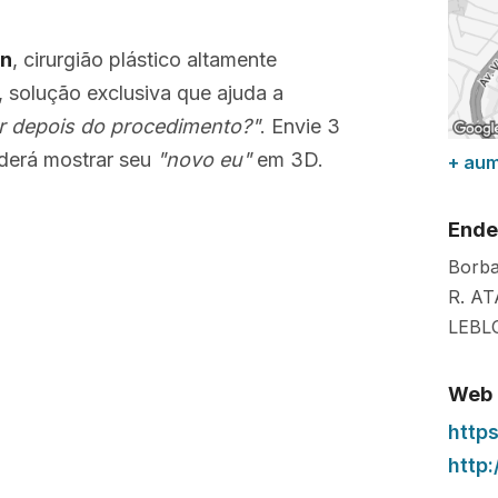
on
, cirurgião plástico altamente
, solução exclusiva que ajuda a
r depois do procedimento?"
. Envie 3
erá mostrar seu
"novo eu"
em 3D.
+ au
Ende
Borba
R. A
LEBL
Web
http
http