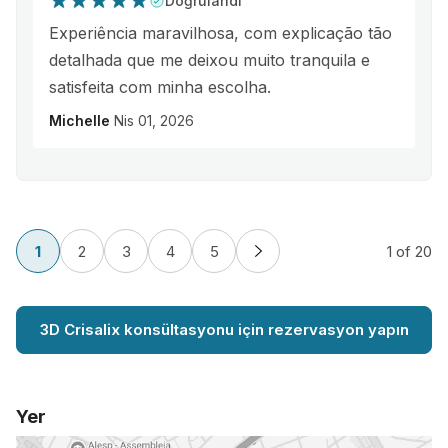
Doğrulandı
Experiência maravilhosa, com explicação tão
detalhada que me deixou muito tranquila e
satisfeita com minha escolha.
Michelle
Nis 01, 2026
1
2
3
4
5
1
of 20
3D Crisalix konsültasyonu için rezervasyon yapın
Yer