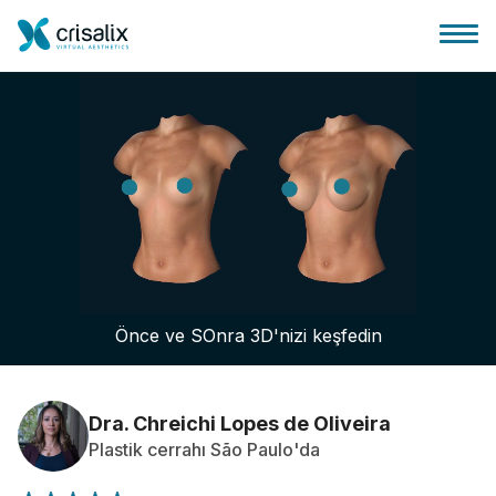
Cerrah ana sayfası
3D İş Platformu
Önce ve SOnra 3D'nizi keşfedin
Planlar
Hasta incelemeleri
Dra. Chreichi Lopes de Oliveira
Plastik cerrahı São Paulo'da