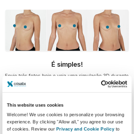
É simples!
Envie três fotos hoje e veja uma simulação 3D durante
sua próxima consulta com
Dra. Chreichi Lopes de
Oliveira
. Veja seu atual corpo/rosto em 3D antes da
consulta e tenha acesso desde casa para ver
This website uses cookies
simulação e compartilhar com amigos depois da
Welcome! We use cookies to personalize your browsing
consulta e assim tomar uma decisão mais segura.
experience. By clicking "Allow all," you agree to our use
of cookies. Review our
Privacy and Cookie Policy
to
Veja sua simulação agora!