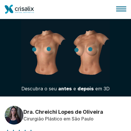
Página inicial para cirurgiões
Plataforma 3D de business
Descubra o seu
antes
e
depois
em 3D
Planos
Avaliações dos pacientes
Dra. Chreichi Lopes de Oliveira
Cirurgião Plástico em São Paulo