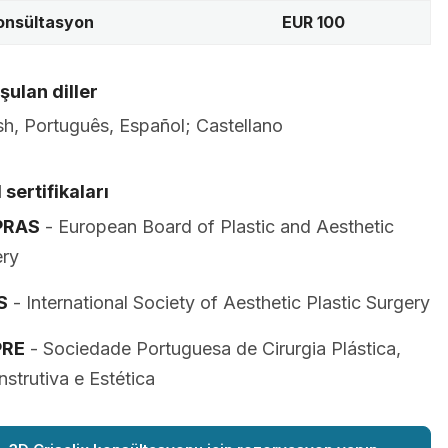
konsültasyon
EUR 100
ulan diller
sh, Português, Español; Castellano
 sertifikaları
PRAS
- European Board of Plastic and Aesthetic
ery
S
- International Society of Aesthetic Plastic Surgery
PRE
- Sociedade Portuguesa de Cirurgia Plástica,
strutiva e Estética