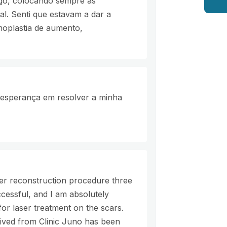
igo, colocando sempre as
nal. Senti que estavam a dar a
oplastia de aumento,
o esperança em resolver a minha
fer reconstruction procedure three
cessful, and I am absolutely
for laser treatment on the scars.
eived from Clinic Juno has been