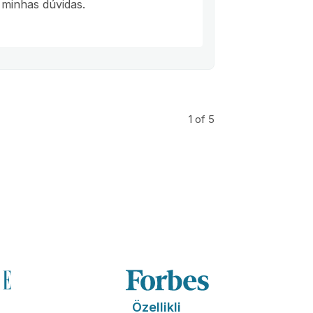
 minhas dúvidas.
1
of 5
Özellikli