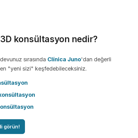
r 3D konsültasyon nedir?
andevunuz sırasında
Clínica Juno
'dan değerli
ken "yeni sizi" keşfedebileceksiniz.
nsültasyon
onsültasyon
konsültasyon
di görün!