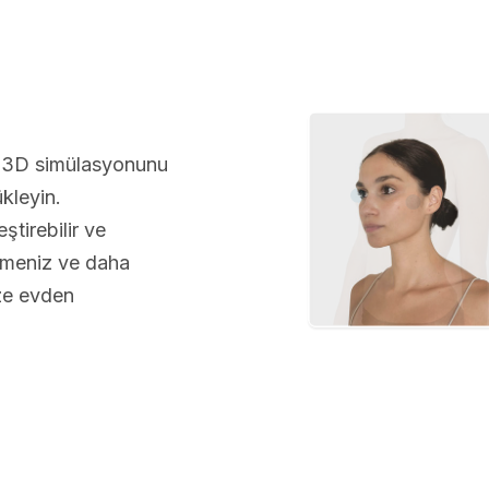
a 3D simülasyonunu
kleyin.
tirebilir ve
lmeniz ve daha
üze evden