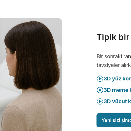
Tipik bi
Bir sonraki r
tavsiyeler alır
3D yüz ko
3D meme k
3D vücut 
Yeni sizi şim