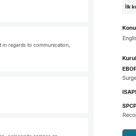
İlk 
Konuş
Engli
t in regards to communication,
Kurul
EBO
Surg
ISAP
SPC
Recon