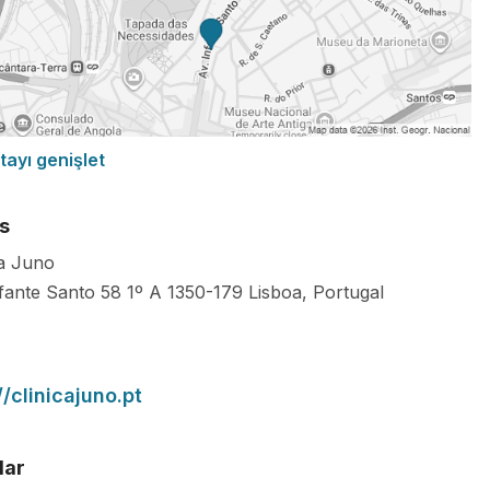
tayı genişlet
s
ca Juno
nfante Santo 58 1º A
1350-179
Lisboa
,
Portugal
//clinicajuno.pt
lar