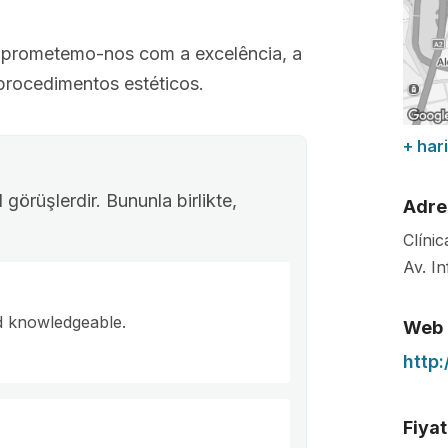
omprometemo-nos com a excelência, a
procedimentos estéticos.
+ hari
görüşlerdir. Bununla birlikte,
Adre
Clíni
Av. I
nd knowledgeable.
Web
http:
Fiyat