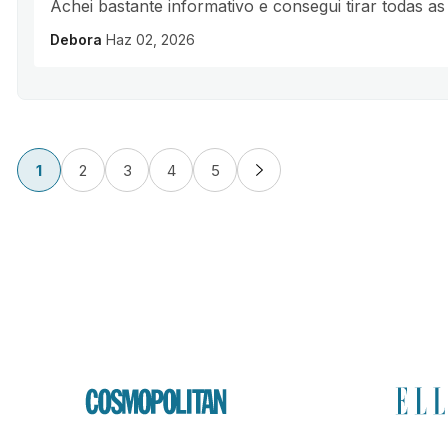
Achei bastante informativo e consegui tirar todas as
Debora
Haz 02, 2026
1
2
3
4
5