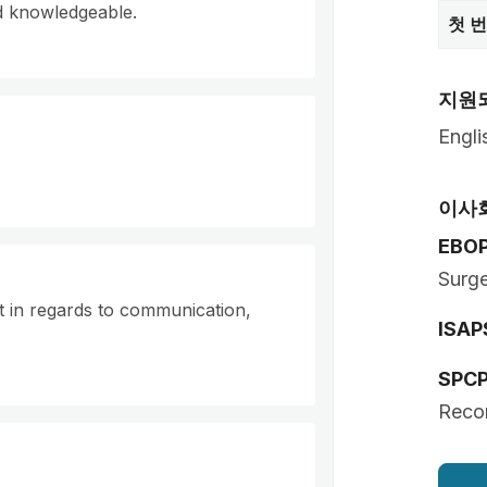
nd knowledgeable.
첫 
지원
Engli
이사
EBO
Surg
t in regards to communication,
ISAP
SPC
Recon