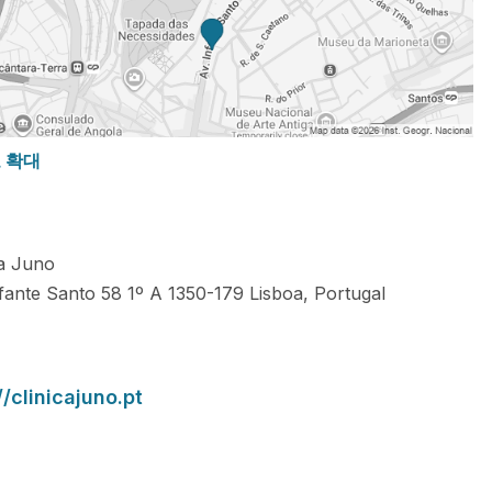
도 확대
ca Juno
nfante Santo 58 1º A
1350-179
Lisboa
,
Portugal
//clinicajuno.pt