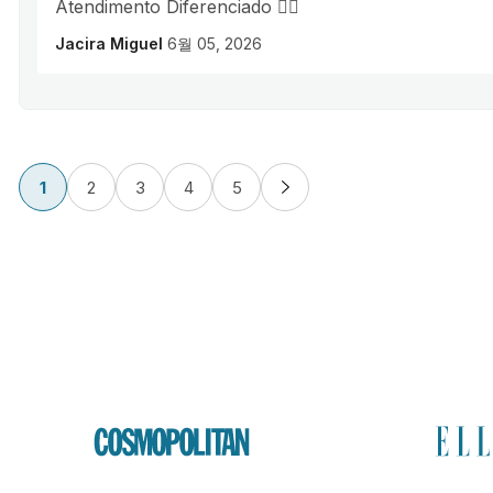
Atendimento Diferenciado 👌🏾
Jacira Miguel
6월 05, 2026
1
2
3
4
5