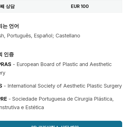
번째 상담
EUR 100
되는 언어
sh, Português, Español; Castellano
회 인증
PRAS
- European Board of Plastic and Aesthetic
ery
S
- International Society of Aesthetic Plastic Surgery
PRE
- Sociedade Portuguesa de Cirurgia Plástica,
strutiva e Estética