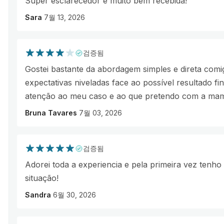
Super esclarecedor e muito bem recebida!
Sara
7월 13, 2026
검증됨
Gostei bastante da abordagem simples e direta com
expectativas niveladas face ao possível resultado fi
atenção ao meu caso e ao que pretendo com a mam
Bruna Tavares
7월 03, 2026
검증됨
Adorei toda a experiencia e pela primeira vez tenh
situação!
Sandra
6월 30, 2026