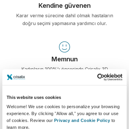
Kendine güvenen
Karar verme sürecine dahil olmak hastaların
doğru seçimi yapmasına yardımcı olur.
Memnun
Kadınların 100%'ı öncesinde Crisalix 3D
simülasyonu gördüklerinde ameliyatlarından ya
memnun kaldıklarını ya da çok memnun
kaldıklarını söylediler.*
This website uses cookies
Welcome! We use cookies to personalize your browsing
experience. By clicking "Allow all," you agree to our use
*Mayıs 2010 ile Eylül 2011 arasında İsviçre'de ameliyat olan
of cookies. Review our
Privacy and Cookie Policy
to
meme büyütme hastaları arasında çevrimiçi anket yapılmıştır.
learn more.