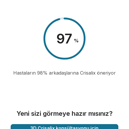
98
%
Hastaların 98% arkadaşlarına Crisalix öneriyor
Yeni sizi görmeye hazır mısınız?
3D Crisalix konsültasyonu için