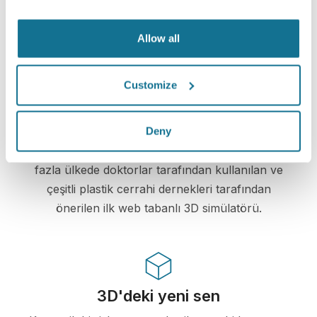
Crisalix, gizliliğinizi her zaman korumaya
kararlıdır. Sunucularımız tamamen şifrelenmiştir:
bilgileriniz güvenli ve gizli kalır.
Allow all
Customize
Yüksek teknoloji
Deny
Plastik cerrahi ve estetik prosedürler için 100'dan
fazla ülkede doktorlar tarafından kullanılan ve
çeşitli plastik cerrahi dernekleri tarafından
önerilen ilk web tabanlı 3D simülatörü.
3D'deki yeni sen