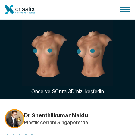
Cerrah ana sayfası
3D İş Platformu
Önce ve SOnra 3D'nizi keşfedin
Planlar
Hasta incelemeleri
Dr Shenthilkumar Naidu
Plastik cerrahı Singapore'da