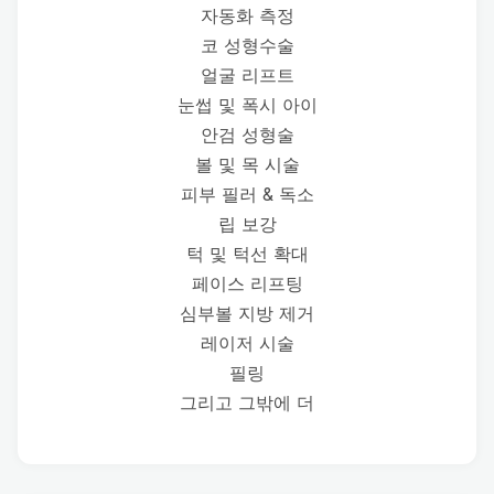
자동화 측정
코 성형수술
얼굴 리프트
눈썹 및 폭시 아이
안검 성형술
볼 및 목 시술
피부 필러 & 독소
립 보강
턱 및 턱선 확대
페이스 리프팅
심부볼 지방 제거
레이저 시술
필링
그리고 그밖에 더