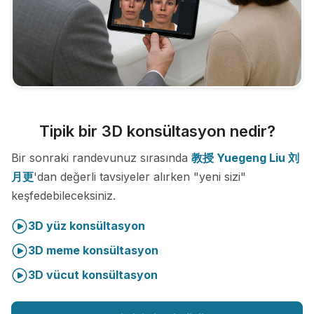
Tipik bir 3D konsültasyon nedir?
Bir sonraki randevunuz sırasında
教授 Yuegeng Liu 刘
月更
'dan değerli tavsiyeler alırken "yeni sizi"
keşfedebileceksiniz.
3D yüz konsültasyon
3D meme konsültasyon
3D vücut konsültasyon