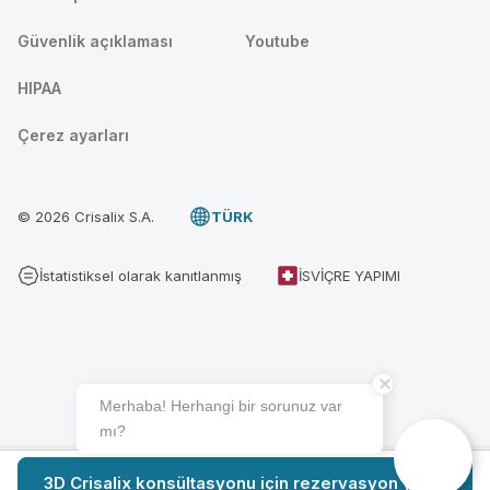
Güvenlik açıklaması
Youtube
HIPAA
Çerez ayarları
© 2026 Crisalix S.A.
TÜRK
İstatistiksel olarak kanıtlanmış
İSVIÇRE YAPIMI
Merhaba! Herhangi bir sorunuz var
mı?
3D Crisalix konsültasyonu için rezervasyon yapın