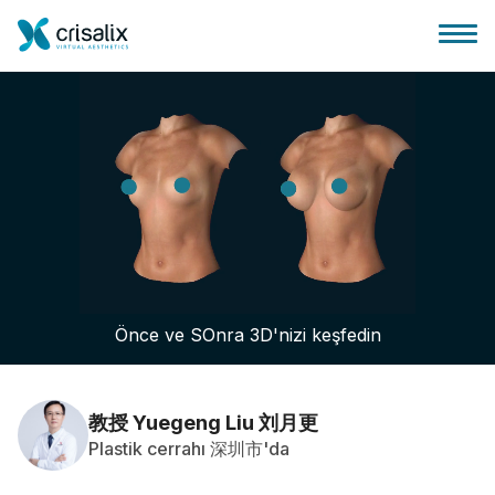
Cerrah ana sayfası
3D İş Platformu
Önce ve SOnra 3D'nizi keşfedin
Planlar
Hasta incelemeleri
教授 Yuegeng Liu 刘月更
Plastik cerrahı 深圳市'da