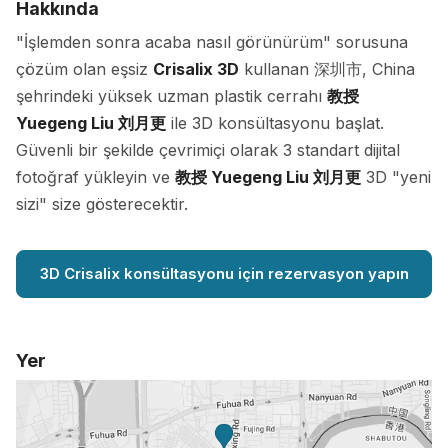
Hakkında
"İşlemden sonra acaba nasıl görünürüm" sorusuna
çözüm olan eşsiz
Crisalix 3D
kullanan 深圳市, China
şehrindeki yüksek uzman plastik cerrahı
教授
Yuegeng Liu 刘月更
ile 3D konsültasyonu başlat.
Güvenli bir şekilde çevrimiçi olarak 3 standart dijital
fotoğraf yükleyin ve
教授 Yuegeng Liu 刘月更
3D "yeni
sizi" size gösterecektir.
3D Crisalix konsültasyonu için rezervasyon yapın
Yer