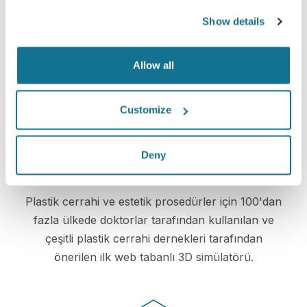
Show details
Kolay ve güvenli
Crisalix, gizliliğinizi her zaman korumaya
Allow all
kararlıdır. Sunucularımız tamamen şifrelenmiştir:
bilgileriniz güvenli ve gizli kalır.
Customize
Deny
Yüksek teknoloji
Plastik cerrahi ve estetik prosedürler için 100'dan
fazla ülkede doktorlar tarafından kullanılan ve
çeşitli plastik cerrahi dernekleri tarafından
önerilen ilk web tabanlı 3D simülatörü.