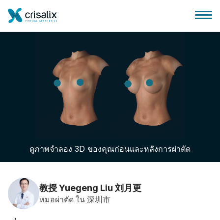
บ้านของหมอผ่าตัด
แพลตฟอร์มธุรกิจ 3D
ดูภาพจำลอง 3D ของคุณก่อนและหลังการผ่าตัด
แผน
ความคิดเห็นของคนไข้
教授 Yuegeng Liu 刘月更
หมอผ่าตัด ใน 深圳市