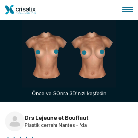
Cerrah ana sayfası
3D İş Platformu
Önce ve SOnra 3D'nizi keşfedin
Planlar
Hasta incelemeleri
Drs Lejeune et Bouffaut
Plastik cerrahı Nantes - 'da