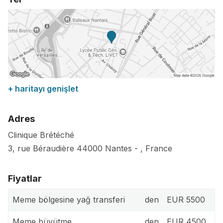
+ haritayı genişlet
Adres
Clinique Brétéché
3, rue Béraudière
44000
Nantes -
,
France
Fiyatlar
Meme bölgesine yağ transferi
den
EUR 5500
Meme büyütme
den
EUR 4500