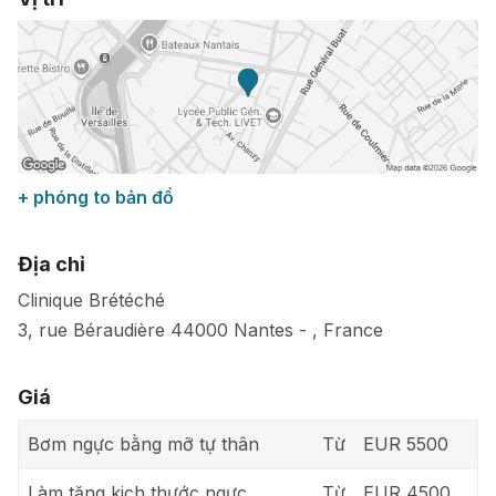
+ phóng to bản đồ
Địa chỉ
Clinique Brétéché
3, rue Béraudière
44000
Nantes -
,
France
Giá
Bơm ngực bằng mỡ tự thân
Từ
EUR 5500
Làm tăng kich thước ngực
Từ
EUR 4500