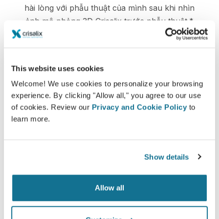
hài lòng với phẫu thuật của mình sau khi nhìn
ảnh mô phỏng 3D Crisalix trước phẫu thuật.*
*Khảo sát trực tuyến được tiến hành giữa các bệnh nhân nâng
ngực đã trải qua phẫu thuật từ tháng 5 năm 2010 đến tháng 9
This website uses cookies
năm 2011 tại Thụy Sĩ.
Welcome! We use cookies to personalize your browsing
experience. By clicking "Allow all," you agree to our use
of cookies. Review our
Privacy and Cookie Policy
to
learn more.
Show details
Allow all