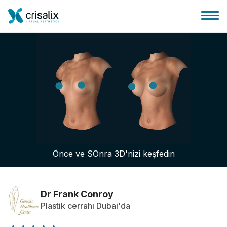
Cerrah ana sayfası
3D İş Platformu
Önce ve SOnra 3D'nizi keşfedin
Planlar
Hasta incelemeleri
Dr Frank Conroy
Plastik cerrahı Dubai'da