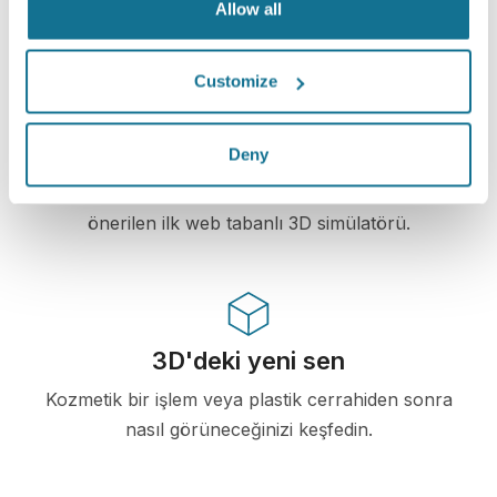
Allow all
Customize
Yüksek teknoloji
Plastik cerrahi ve estetik prosedürler için 100'dan
Deny
fazla ülkede doktorlar tarafından kullanılan ve
çeşitli plastik cerrahi dernekleri tarafından
önerilen ilk web tabanlı 3D simülatörü.
3D'deki yeni sen
Kozmetik bir işlem veya plastik cerrahiden sonra
nasıl görüneceğinizi keşfedin.