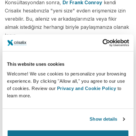
Konsültasyondan sonra,
Dr Frank Conroy
kendi
Crisalix hesabınızla "yeni size" evden erişmenize izin
verebilir. Bu, aileniz ve arkadaşlarınızla veya fikir
almak istediğiniz herhangi biriyle paylaşmanıza olanak
tanır.
Yeni sizi şimdi görün!
This website uses cookies
Welcome! We use cookies to personalize your browsing
experience. By clicking "Allow all," you agree to our use
of cookies. Review our
Privacy and Cookie Policy
to
learn more.
Kolay ve güvenli
Crisalix, gizliliğinizi her zaman korumaya
kararlıdır. Sunucularımız tamamen şifrelenmiştir:
Show details
bilgileriniz güvenli ve gizli kalır.