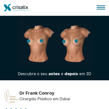
Página inicial para cirurgiões
Plataforma 3D de business
Descubra o seu
antes
e
depois
em 3D
Planos
Avaliações dos pacientes
Dr Frank Conroy
Cirurgião Plástico em Dubai