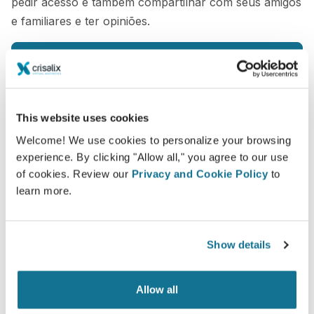
pedir acesso e também compartilhar com seus amigos
e familiares e ter opiniões.
Veja sua simulação agora!
This website uses cookies
Welcome! We use cookies to personalize your browsing
experience. By clicking "Allow all," you agree to our use
Fácil e seguro
of cookies. Review our
Privacy and Cookie Policy
to
Crisalix está comprometida em proteger sua
learn more.
privacidade sempre. Nossos servidores são
criptografados, o que garante que suas
informações estejam protegidas.
Show details
Allow all