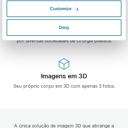
Alta tecnologia
Customize
Primeiro simulador 3D para cirurgia plástica e
procedimentos estéticos na internet utilizado por
Deny
médicos em mais de 100 países e recomendado
por diversas sociedades de cirurgia plástica.
Imagens em 3D
Seu próprio corpo em 3D com apenas 3 fotos.
A única solução de imagem 3D que abrange a