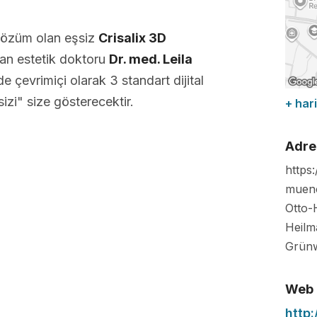
çözüm olan eşsiz
Crisalix 3D
an estetik doktoru
Dr. med. Leila
e çevrimiçi olarak 3 standart dijital
izi" size gösterecektir.
+ hari
Adre
https
muen
Otto-
Heilm
Grün
Web
http