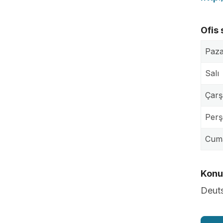
Ofis 
Paza
Salı
Çar
Per
Cum
Konuş
Deut