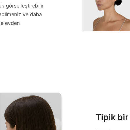
 görselleştirebilir
abilmeniz ve daha
üze evden
Tipik bi