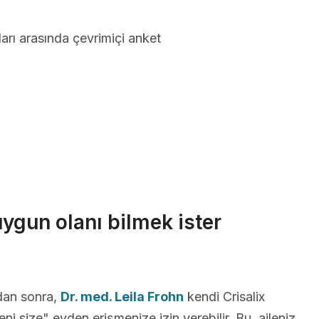
arı arasında çevrimiçi anket
uygun olanı bilmek ister
dan sonra,
Dr. med. Leila Frohn
kendi Crisalix
ni size" evden erişmenize izin verebilir. Bu, aileniz