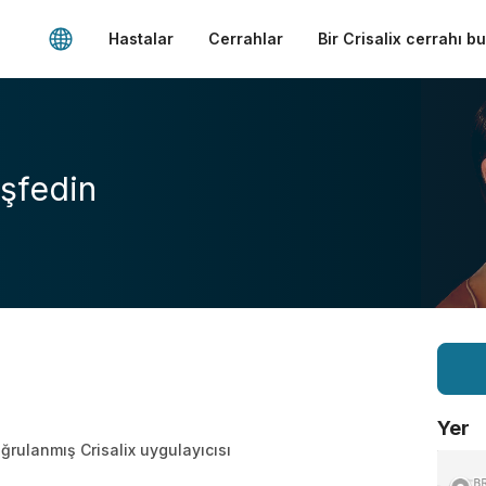
Hastalar
Cerrahlar
Bir Crisalix cerrahı b
şfedin
Yer
ğrulanmış Crisalix uygulayıcısı