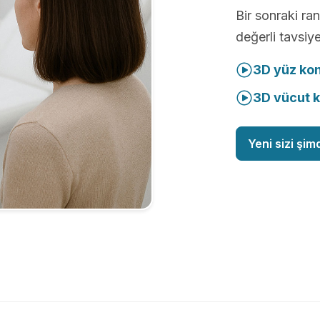
Bir sonraki r
değerli tavsiye
3D yüz ko
3D vücut 
Yeni sizi şim