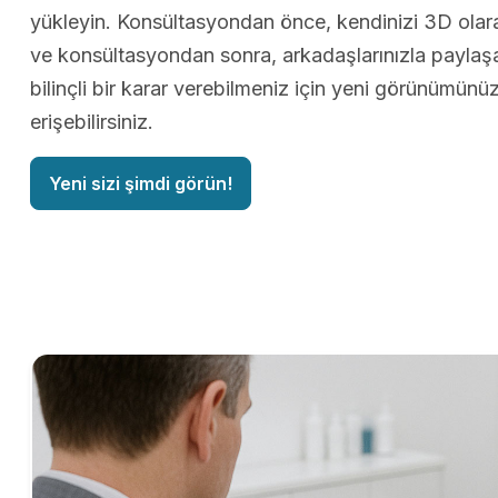
yükleyin. Konsültasyondan önce, kendinizi 3D olarak
ve konsültasyondan sonra, arkadaşlarınızla paylaş
bilinçli bir karar verebilmeniz için yeni görünümün
erişebilirsiniz.
Yeni sizi şimdi görün!