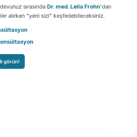
andevunuz sırasında
Dr. med. Leila Frohn
'dan
ler alırken "yeni sizi" keşfedebileceksiniz.
nsültasyon
konsültasyon
di görün!