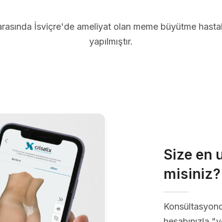
arasında İsviçre'de ameliyat olan meme büyütme hastal
yapılmıştır.
Size en 
misiniz?
Konsültasyon
hesabınızla "ye