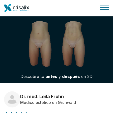
Página de inicio
Plataforma 3D de negocio
Descubre tu
antes
y
después
en 3D
Planes y Precios
Reseñas de pacientes
Dr. med. Leila Frohn
Médico estético en Grünwald