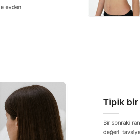
üze evden
Tipik bi
Bir sonraki r
değerli tavsiye