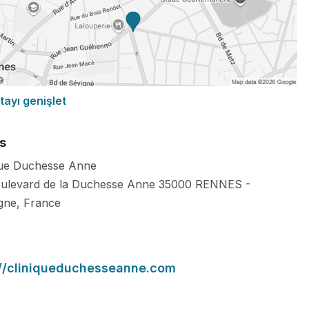
tayı genişlet
s
que Duchesse Anne
ulevard de la Duchesse Anne
35000
RENNES
-
gne
,
France
://cliniqueduchesseanne.com