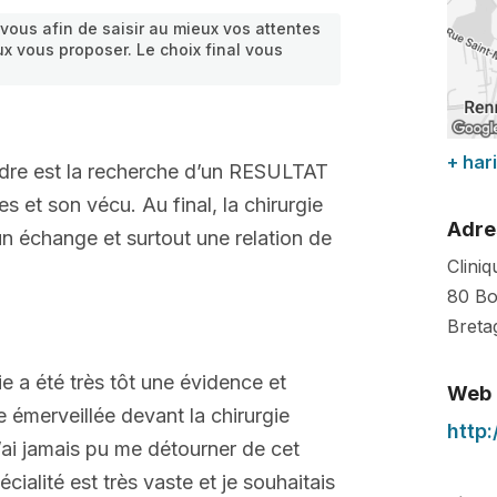
vous afin de saisir au mieux vos attentes
ux vous proposer. Le choix final vous
+ hari
rdre est la recherche d’un RESULTAT
 et son vécu. Au final, la chirurgie
Adre
un échange et surtout une relation de
Clini
80 Bo
Breta
 a été très tôt une évidence et
Web
ée émerveillée devant la chirurgie
http
’ai jamais pu me détourner de cet
écialité est très vaste et je souhaitais