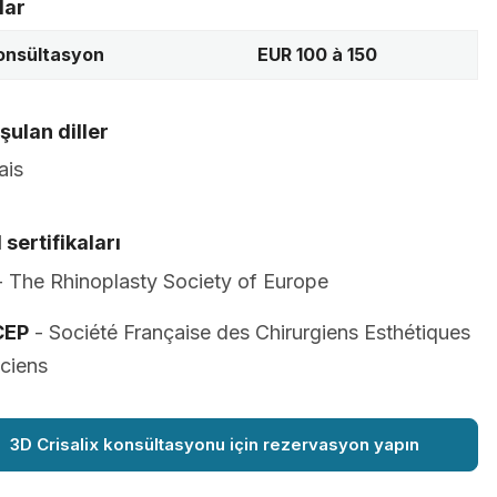
lar
konsültasyon
EUR 100 à 150
ulan diller
ais
 sertifikaları
 The Rhinoplasty Society of Europe
CEP
- Société Française des Chirurgiens Esthétiques
iciens
3D Crisalix konsültasyonu için rezervasyon yapın