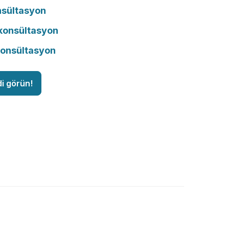
nsültasyon
onsültasyon
konsültasyon
di görün!