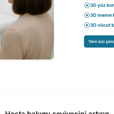
3D yüz ko
3D meme k
3D vücut 
Yeni sizi şim