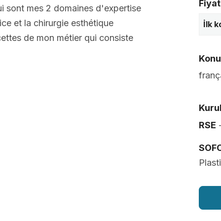
Fiyat
 qui sont mes 2 domaines d'expertise
ice et la chirurgie esthétique
İlk 
acettes de mon métier qui consiste
Konuş
franç
Kurul
RSE
-
SOF
Plast