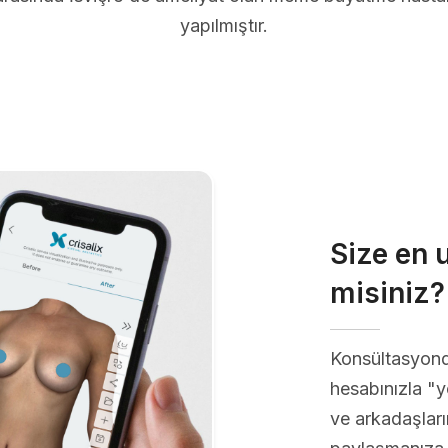
yapılmıştır.
Size en 
misiniz?
Konsültasyon
hesabınızla "ye
ve arkadaşların