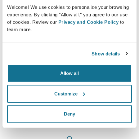
Welcome! We use cookies to personalize your browsing
experience. By clicking "Allow all," you agree to our use
of cookies. Review our
Privacy and Cookie Policy
to
learn more.
Size en uygun olanı bilmek ister
misiniz?
Show details
Konsültasyondan sonra,
Bergman Clinics UITERLIJK
EN HUID MEDISPA ZWOLLE
kendi Crisalix hesabınızla
Allow all
"yeni size" evden erişmenize izin verebilir. Bu, aileniz
ve arkadaşlarınızla veya fikir almak istediğiniz herhangi
biriyle paylaşmanıza olanak tanır.
Customize
Yeni sizi şimdi görün!
Deny