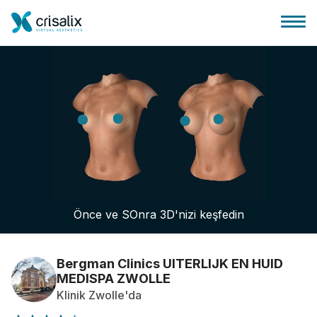
Cerrah ana sayfası
3D İş Platformu
Önce ve SOnra 3D'nizi keşfedin
Planlar
Hasta incelemeleri
Bergman Clinics UITERLIJK EN HUID
MEDISPA ZWOLLE
Klinik Zwolle'da