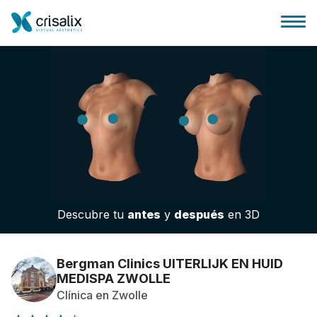
Página de inicio
Plataforma 3D de negocio
Descubre tu
antes
y
después
en 3D
Planes y Precios
Reseñas de pacientes
Bergman Clinics UITERLIJK EN HUID
MEDISPA ZWOLLE
Clínica en Zwolle