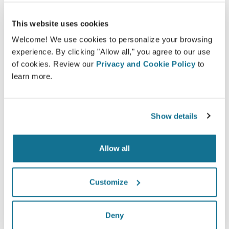
This website uses cookies
Welcome! We use cookies to personalize your browsing
experience. By clicking "Allow all," you agree to our use
of cookies. Review our
Privacy and Cookie Policy
to
learn more.
¿Quieres saber cómo quedas mejor?
Show details
Después de la consulta,
Bergman Clinics UITERLIJK
EN HUID MEDISPA ZWOLLE
puede darte acceso para
Allow all
ver tu "nuevo yo" desde casa, con tu propia cuenta
Crisalix. Esto te permitirá compartirlo con tu familia y
amigos o con cualquier persona a la que quieras pedir
Customize
opinión.
Deny
¡Mira tu nuevo tú ahora!