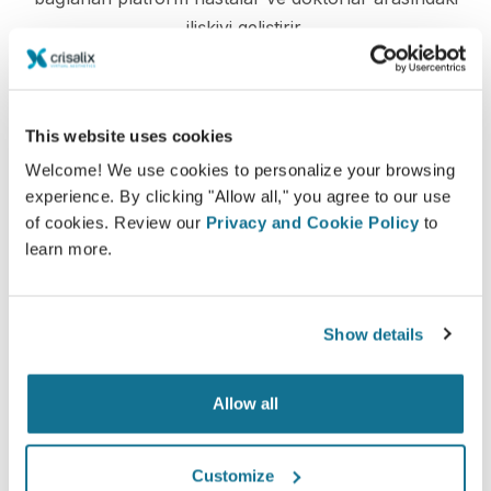
ilişkiyi geliştirir.
This website uses cookies
Welcome! We use cookies to personalize your browsing
Bilgili
experience. By clicking "Allow all," you agree to our use
Crisalix, kendi vücutlarının 3D simülasyonuna
of cookies. Review our
Privacy and Cookie Policy
to
dayalı olarak seçilen işlemlerin olası sonuçları
learn more.
hakkında hastaların eğitimini kolaylaştırır.
Show details
Allow all
Kendine güvenen
Karar verme sürecine dahil olmak hastaların
Customize
doğru seçimi yapmasına yardımcı olur.