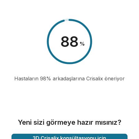
98
%
Hastaların 98% arkadaşlarına Crisalix öneriyor
Yeni sizi görmeye hazır mısınız?
3D Crisalix konsültasyonu için