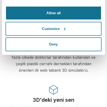
Crisalix, gizliliğinizi her zaman korumaya
kararlıdır. Sunucularımız tamamen şifrelenmiştir:
bilgileriniz güvenli ve gizli kalır.
Allow all
Customize
Yüksek teknoloji
Deny
Plastik cerrahi ve estetik prosedürler için 100'dan
fazla ülkede doktorlar tarafından kullanılan ve
çeşitli plastik cerrahi dernekleri tarafından
önerilen ilk web tabanlı 3D simülatörü.
3D'deki yeni sen