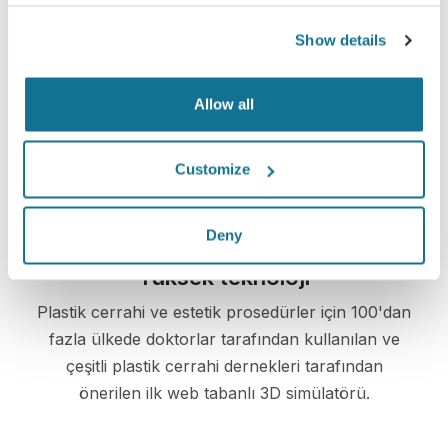
Show details
Kolay ve güvenli
Crisalix, gizliliğinizi her zaman korumaya
Allow all
kararlıdır. Sunucularımız tamamen şifrelenmiştir:
bilgileriniz güvenli ve gizli kalır.
Customize
Deny
Yüksek teknoloji
Plastik cerrahi ve estetik prosedürler için 100'dan
fazla ülkede doktorlar tarafından kullanılan ve
çeşitli plastik cerrahi dernekleri tarafından
önerilen ilk web tabanlı 3D simülatörü.