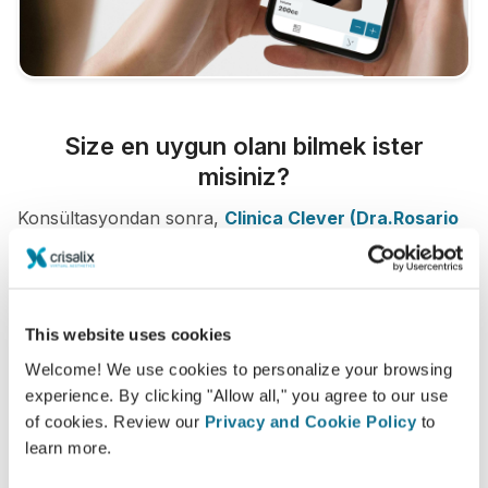
Size en uygun olanı bilmek ister
misiniz?
Konsültasyondan sonra,
Clinica Clever (Dra.Rosario
Graña Pérez)
kendi Crisalix hesabınızla "yeni size"
evden erişmenize izin verebilir. Bu, aileniz ve
arkadaşlarınızla veya fikir almak istediğiniz herhangi
biriyle paylaşmanıza olanak tanır.
This website uses cookies
Welcome! We use cookies to personalize your browsing
Yeni sizi şimdi görün!
experience. By clicking "Allow all," you agree to our use
of cookies. Review our
Privacy and Cookie Policy
to
learn more.