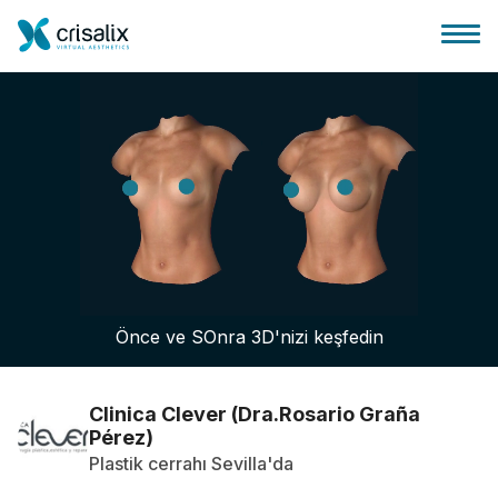
Cerrah ana sayfası
3D İş Platformu
Önce ve SOnra 3D'nizi keşfedin
Planlar
Hasta incelemeleri
Clinica Clever (Dra.Rosario Graña
Pérez)
Plastik cerrahı Sevilla'da