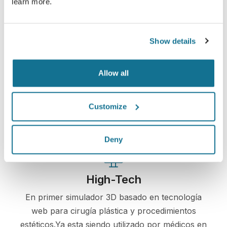
learn more.
Show details
Fácil y seguro
Allow all
Crisalix se compromete a proteger su privacidad
en todo momento. Nuestros servidores están
totalmente encriptados, su información
Customize
permanecerá siempre segura y privada.
Deny
High-Tech
En primer simulador 3D basado en tecnología
web para cirugía plástica y procedimientos
estéticos.Ya esta siendo utilizado por médicos en