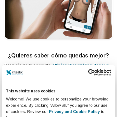
¿Quieres saber cómo quedas mejor?
Después de la consulta,
Clinica Clever (Dra.Rosario
Graña Pérez)
puede darte acceso para ver tu "nuevo
yo" desde casa, con tu propia cuenta Crisalix. Esto te
permitirá compartirlo con tu familia y amigos o con
This website uses cookies
cualquier persona a la que quieras pedir opinión.
Welcome! We use cookies to personalize your browsing
experience. By clicking "Allow all," you agree to our use
¡Mira tu nuevo tú ahora!
of cookies. Review our
Privacy and Cookie Policy
to