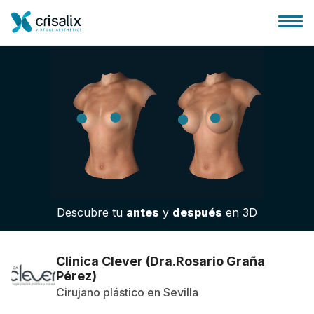
Página de inicio
Plataforma 3D de negocio
Descubre tu
antes
y
después
en 3D
Planes y Precios
Reseñas de pacientes
Clinica Clever (Dra.Rosario Graña
Pérez)
Cirujano plástico en Sevilla