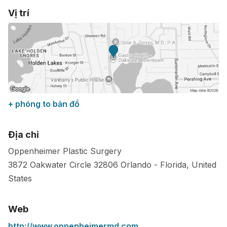
Vị trí
+ phóng to bản đồ
Địa chỉ
Oppenheimer Plastic Surgery
3872 Oakwater Circle
32806
Orlando
-
Florida
,
United
States
Web
http://www.oppenheimermd.com