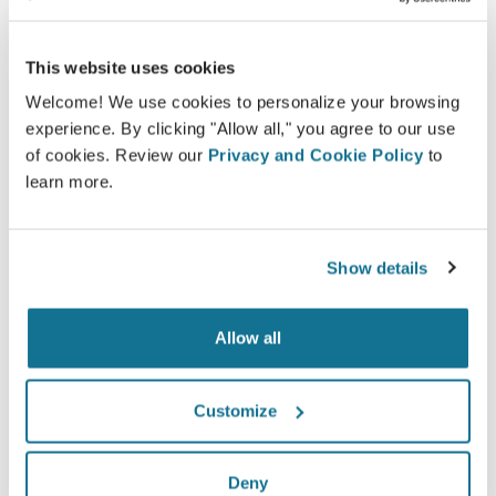
*Khảo sát trực tuyến được tiến hành giữa các bệnh nhân nâng
This website uses cookies
ngực đã trải qua phẫu thuật từ tháng 5 năm 2010 đến tháng 9
năm 2011 tại Thụy Sĩ.
Welcome! We use cookies to personalize your browsing
experience. By clicking "Allow all," you agree to our use
of cookies. Review our
Privacy and Cookie Policy
to
learn more.
Show details
Allow all
Customize
Deny