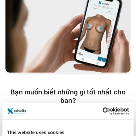
Bạn muốn biết những gì tốt nhất cho
bạn?
Sau khi tham vấn,
Adrián Cufaro
có thể cho phép bạn
truy cập "hình ảnh mới" của bạn từ nhà bằng tài
khoản Crisalix của chính bạn. Điều này sẽ cho phép
This website uses cookies