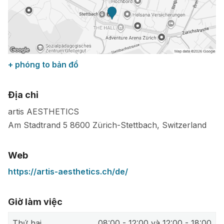
+ phóng to bản đồ
Địa chỉ
artis AESTHETICS
Am Stadtrand 5
8600
Zürich-Stettbach
,
Switzerland
Web
https://artis-aesthetics.ch/de/
Giờ làm việc
Thứ hai
08:00 - 12:00 và 12:00 - 18:00