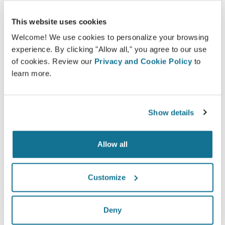
100% phụ nữ nói rằng họ đã hài hòng hoặc rất
hài lòng với phẫu thuật của mình sau khi nhìn
This website uses cookies
ảnh mô phỏng 3D Crisalix trước phẫu thuật.*
Welcome! We use cookies to personalize your browsing
experience. By clicking "Allow all," you agree to our use
of cookies. Review our
Privacy and Cookie Policy
to
*Khảo sát trực tuyến được tiến hành giữa các bệnh nhân nâng
learn more.
ngực đã trải qua phẫu thuật từ tháng 5 năm 2010 đến tháng 9
năm 2011 tại Thụy Sĩ.
Show details
Allow all
Customize
Deny