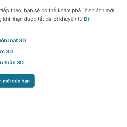
 tiếp theo, bạn sẽ có thể khám phá "hình ảnh mới"
g khi nhận được tất cả lời khuyên từ
Dr
uôn mặt 3D
ực 3D
n thân 3D
h mới của bạn