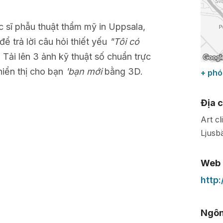
c sĩ phẫu thuật thẩm mỹ in Uppsala,
để trả lời câu hỏi thiết yếu
"Tôi có
. Tải lên 3 ảnh kỹ thuật số chuẩn trực
hiển thị cho bạn
'bạn mới
bằng 3D.
+ phó
Địa c
Art cl
Ljusb
Web
http:
Ngôn