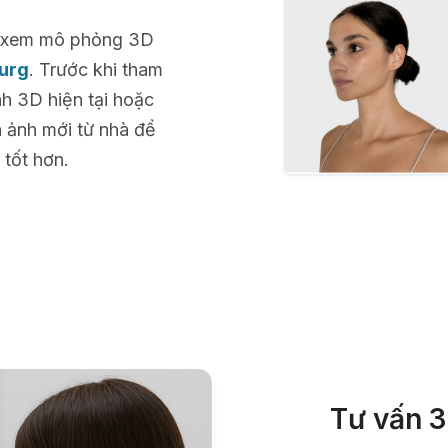
để xem mô phỏng 3D
rurg
. Trước khi tham
h 3D hiện tại hoặc
h ảnh mới từ nhà để
 tốt hơn.
Tư vấn 3