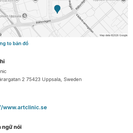
ng to bản đồ
hỉ
inic
ärargatan 2
75423
Uppsala
,
Sweden
//www.artclinic.se
 ngữ nói