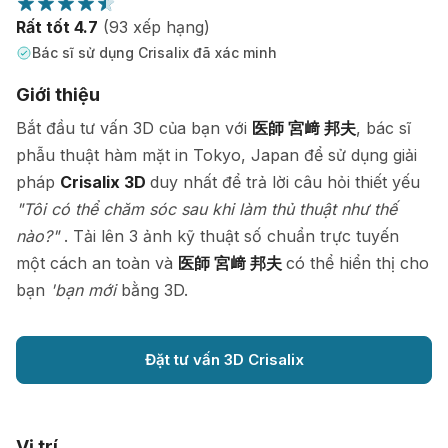
Rất tốt 4.7
(93 xếp hạng)
Bác sĩ sử dụng Crisalix đã xác minh
Giới thiệu
Bắt đầu tư vấn 3D của bạn với
医師 宮﨑 邦夫
, bác sĩ
phẫu thuật hàm mặt in Tokyo, Japan để sử dụng giải
pháp
Crisalix 3D
duy nhất để trả lời câu hỏi thiết yếu
"Tôi có thể chăm sóc sau khi làm thủ thuật như thế
nào?"
. Tải lên 3 ảnh kỹ thuật số chuẩn trực tuyến
một cách an toàn và
医師 宮﨑 邦夫
có thể hiển thị cho
bạn
'bạn mới
bằng 3D.
Đặt tư vấn 3D Crisalix
Vị trí