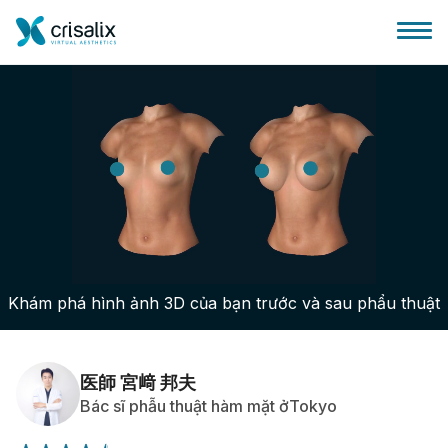
Bác sĩ phẫu thuật
Nền tảng kinh doanh 3D
Khám phá hình ảnh 3D của bạn trước và sau phẩu thuật
Gói
Đánh giá của bệnh nhân
医師 宮﨑 邦夫
Bác sĩ phẫu thuật hàm mặt ởTokyo