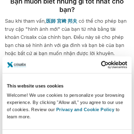
Bạn muốn biết những gì tốt nhất cho
bạn?
Sau khi tham vấn,
医師 宮﨑 邦夫
có thể cho phép bạn
truy cập "hình ảnh mới" của bạn từ nhà bằng tài
khoản Crisalix của chính bạn. Điều này sẽ cho phép
bạn chia sẻ hình ảnh với gia đình và bạn bè của bạn
hoặc bất cứ ai bạn muốn nhận được lời khuyên.
Xem hình ảnh mới của bạn
This website uses cookies
Welcome! We use cookies to personalize your browsing
experience. By clicking "Allow all," you agree to our use
of cookies. Review our
Privacy and Cookie Policy
to
Dễ dàng và an toàn
learn more.
Crisalix cam kết bảo vệ quyền riêng tư của bạn
mọi lúc. Máy chủ của chúng tôi được mã hóa