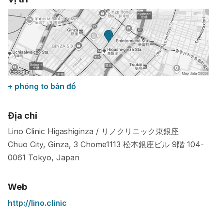
+ phóng to bản đồ
Địa chỉ
Lino Clinic Higashiginza / リノクリニック東銀座
Chuo City, Ginza, 3 Chome1113 松本銀座ビル 9階
104-
0061
Tokyo
,
Japan
Web
http://lino.clinic