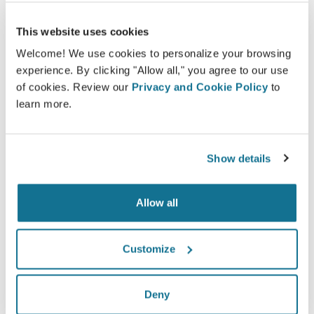
This website uses cookies
Welcome! We use cookies to personalize your browsing
experience. By clicking "Allow all," you agree to our use
of cookies. Review our
Privacy and Cookie Policy
to
learn more.
Show details
Allow all
Customize
Bạn muốn biết những gì tốt nhất cho
Deny
bạn?