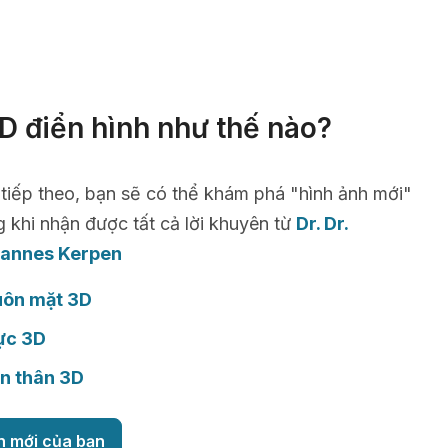
D điển hình như thế nào?
 tiếp theo, bạn sẽ có thể khám phá "hình ảnh mới"
g khi nhận được tất cả lời khuyên từ
Dr. Dr.
hannes Kerpen
uôn mặt 3D
ực 3D
n thân 3D
h mới của bạn