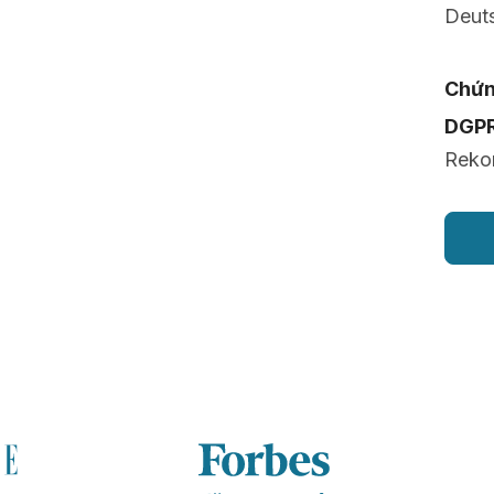
Deut
Chứn
DGP
Rekon