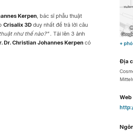
ohannes Kerpen
, bác sĩ phẫu thuật
áp
Crisalix 3D
duy nhất để trả lời câu
 thuật như thế nào?"
. Tải lên 3 ảnh
r. Dr. Christian Johannes Kerpen
có
+ phó
Địa c
Cosmo
Mitte
Web
http
Ngôn