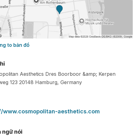
ng to bản đồ
hỉ
politan Aesthetics Dres Boorboor &amp; Kerpen
lweg 123
20148
Hamburg
,
Germany
://www.cosmopolitan-aesthetics.com
 ngữ nói