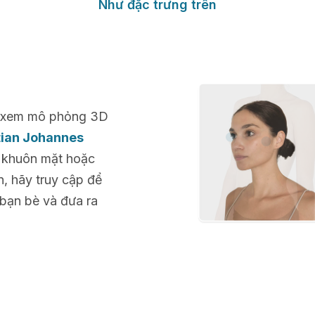
Như đặc trưng trên
để xem mô phỏng 3D
stian Johannes
g khuôn mặt hoặc
n, hãy truy cập để
 bạn bè và đưa ra