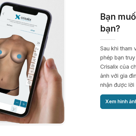
Bạn muốn
bạn?
Sau khi tham 
phép bạn truy
Crisalix của c
ảnh với gia đ
nhận được lời
Xem hình ản