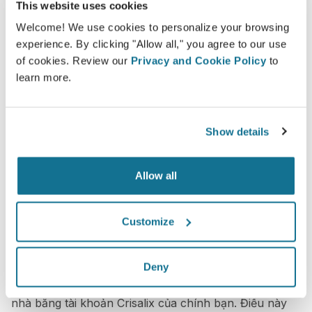
This website uses cookies
Welcome! We use cookies to personalize your browsing
experience. By clicking "Allow all," you agree to our use
of cookies. Review our
Privacy and Cookie Policy
to
learn more.
Show details
Allow all
Bạn muốn biết những gì tốt nhất cho
Customize
bạn?
Sau khi tham vấn,
CLÍNICA ROGERIO GOMES
có thể
Deny
cho phép bạn truy cập "hình ảnh mới" của bạn từ
nhà bằng tài khoản Crisalix của chính bạn. Điều này