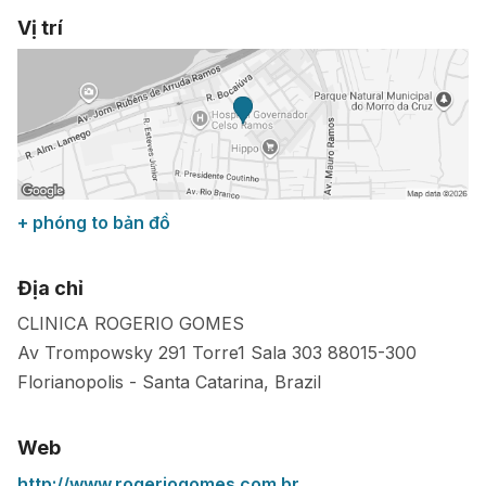
Vị trí
+ phóng to bản đồ
Địa chỉ
CLINICA ROGERIO GOMES
Av Trompowsky 291 Torre1 Sala 303
88015-300
Florianopolis
-
Santa Catarina
,
Brazil
Web
http://www.rogeriogomes.com.br