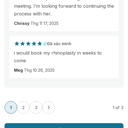
meeting. I’m looking forward to continuing the
process with her.
Chrissy
Thg 11 17, 2025
Đã xác minh
i would book my rhinoplasty in weeks to
come
Meg
Thg 10 26, 2025
1
2
3
1
of 3