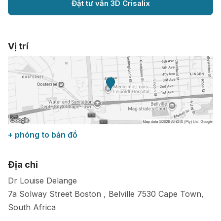
Đặt tư vấn 3D Crisalix
Vị trí
+ phóng to bản đồ
Địa chỉ
Dr Louise Delange
7a Solway Street Boston , Belville
7530
Cape Town
,
South Africa