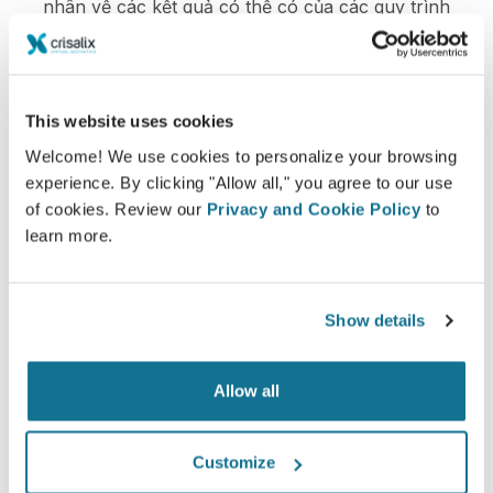
nhân về các kết quả có thể có của các quy trình
chọn lọc dựa trên mô phỏng 3D của cơ thể của
chính họ
This website uses cookies
Welcome! We use cookies to personalize your browsing
experience. By clicking "Allow all," you agree to our use
Tự tin
of cookies. Review our
Privacy and Cookie Policy
to
learn more.
Tham gia vào quá trình ra quyết định giúp bệnh
nhân đưa ra lựa chọn đúng đắn.
Show details
Allow all
Hài lòng
100% phụ nữ nói rằng họ đã hài hòng hoặc rất
Customize
hài lòng với phẫu thuật của mình sau khi nhìn